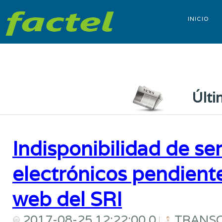
INICIO
Últi
Indisponibilidad de se
electrónicos pendiente
web del SRI
2017-08-25 12:22:00.0
TRANSC