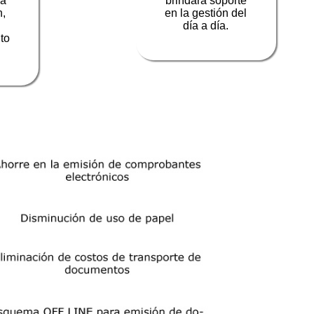
ra
brindará soporte
n,
en la gestión del
día a día.
to