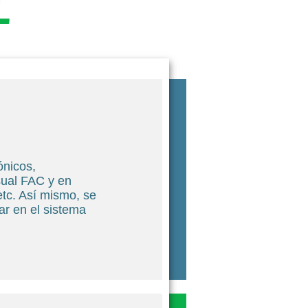
L
ónicos,
sual FAC y en
etc. Así mismo, se
ar en el sistema